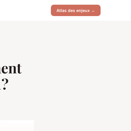
Atlas des enjeux →
ment
 ?