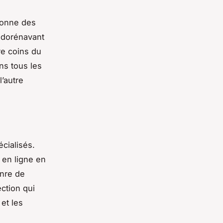
ionne des
e dorénavant
re coins du
ns tous les
’autre
cialisés.
s en ligne en
enre de
ection qui
et les