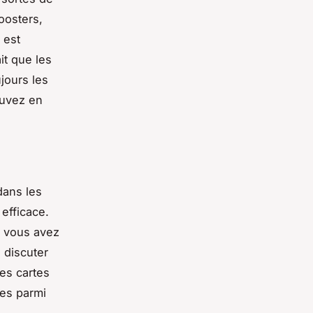
oosters,
 est
it que les
jours les
ouvez en
dans les
 efficace.
Si vous avez
 discuter
les cartes
es parmi