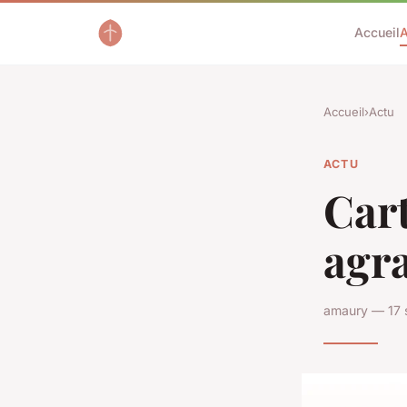
Accueil
A
Accueil
›
Actu
ACTU
Car
agra
amaury — 17 