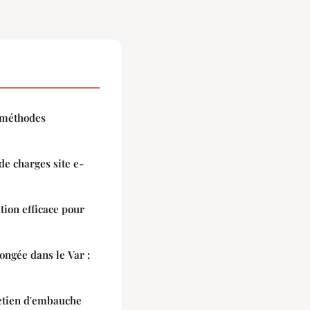
5 méthodes
e charges site e-
ion efficace pour
ongée dans le Var :
etien d'embauche