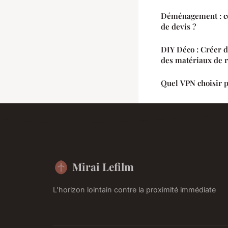
Déménagement : c
de devis ?
DIY Déco : Créer d
des matériaux de 
Quel VPN choisir 
Mirai Lefilm
L'horizon lointain contre la proximité immédiate