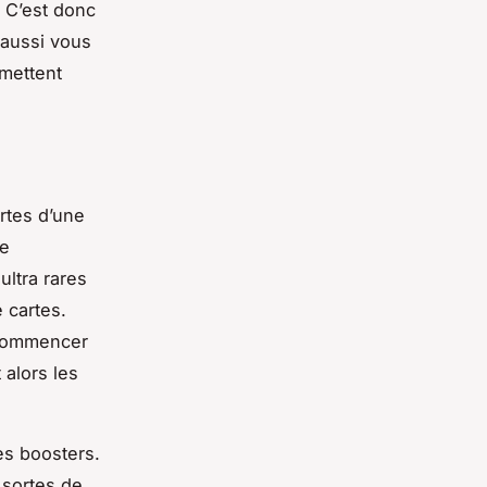
! C’est donc
 aussi vous
rmettent
rtes d’une
re
ultra rares
 cartes.
 commencer
 alors les
es boosters.
s sortes de