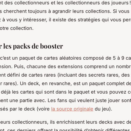
t des collectionneurs et les collectionneurs des joueurs 
ls cherchent toujours à agrandir leurs collections. Si vous
 vous y intéresser, il existe des stratégies qui vous pe
otre collection.
r les packs de booster
c’est un paquet de cartes aléatoires composé de 5 à 9 ca
sion. Puis, chacune des extensions comprend un nomb
t défini de cartes rares (incluant des secrets rares, des 
r rares). Un deck, en revanche, est un paquet complet de
déjà les cartes qui sont dans le paquet et vous pouvez
nt une partie avec. Les fans qui veulent juste jouer sont
ssés par le deck (voire
la source originale
du jeu).
ueurs collectionneurs, ils enrichissent leurs decks avec d
t, ces derniers offrent la possibilité d’obtenir différente