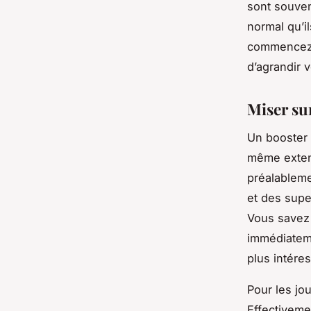
sont souven
normal qu’i
commencez à
d’agrandir v
Miser su
Un booster 
même exten
préalablemen
et des supe
Vous savez 
immédiateme
plus intére
Pour les jo
Effectivemen