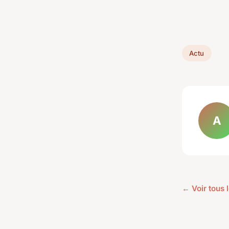
Actu
A
← Voir tous l