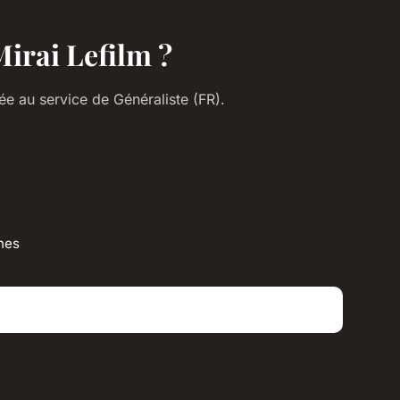
irai Lefilm ?
e au service de Généraliste (FR).
nes