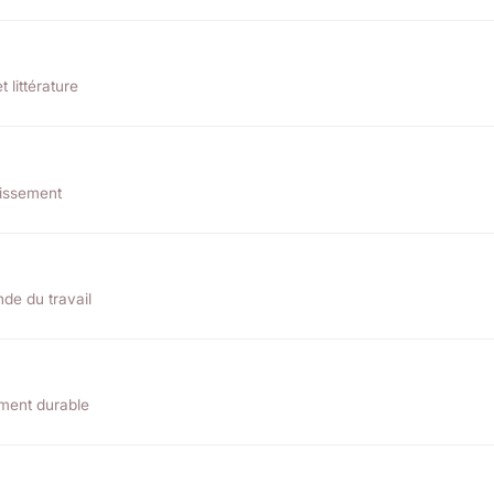
 littérature
rtissement
nde du travail
ment durable