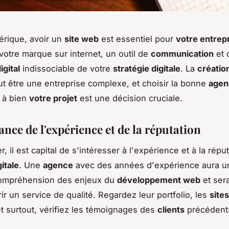
érique, avoir un
site web
est essentiel pour
votre entrep
 votre marque sur internet, un outil de
communication
et 
igital
indissociable de votre
stratégie digitale
. La
créatio
t être une entreprise complexe, et choisir la bonne
agen
 à bien
votre projet
est une décision cruciale.
nce de l'expérience et de la réputation
, il est capital de s'intéresser à l'expérience et à la répu
itale
. Une
agence
avec des années d'expérience aura u
compréhension des enjeux du
développement web
et ser
ir un service de qualité. Regardez leur portfolio, les
site
et surtout, vérifiez les témoignages des
clients
précédent