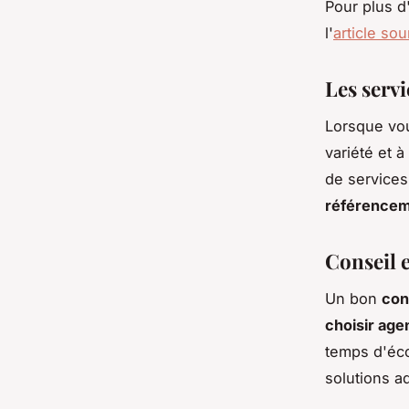
Pour plus d
l'
article so
Les servi
Lorsque vo
variété et 
de services 
référencem
Conseil 
Un bon
con
choisir age
temps d'éco
solutions a