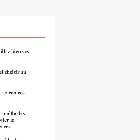
llez bien vos
l choisir au
 rencontres
n : méthodes
ster le
ences