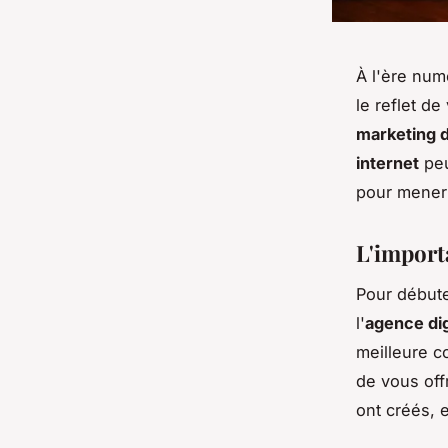
À l'ère num
le reflet de
marketing d
internet
peu
pour mener
L'importa
Pour débuter
l'
agence dig
meilleure 
de vous offr
ont créés, 