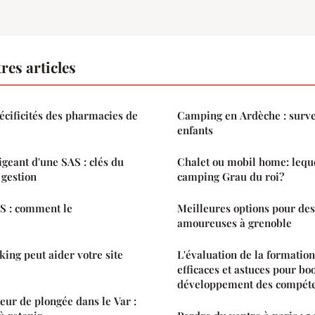
res articles
pécificités des pharmacies de
Camping en Ardèche : survei
enfants
igeant d'une SAS : clés du
Chalet ou mobil home: leque
 gestion
camping Grau du roi?
S : comment le
Meilleures options pour des
amoureuses à grenoble
ing peut aider votre site
L'évaluation de la formatio
efficaces et astuces pour boo
développement des compét
eur de plongée dans le Var :