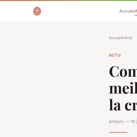
Accueil
A
Accueil
›
Actu
ACTU
Com
mei
la c
amaury — 16 j