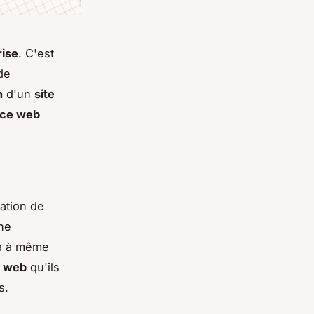
rise
. C'est
de
n
d'un
site
ce web
tation de
ne
a à même
s web
qu'ils
s.