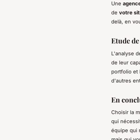
Une
agenc
de
votre si
delà, en vo
Etude de 
L'analyse d
de leur capa
portfolio e
d'autres ent
En conclu
Choisir la 
qui nécessit
équipe qui 
mais qui vou