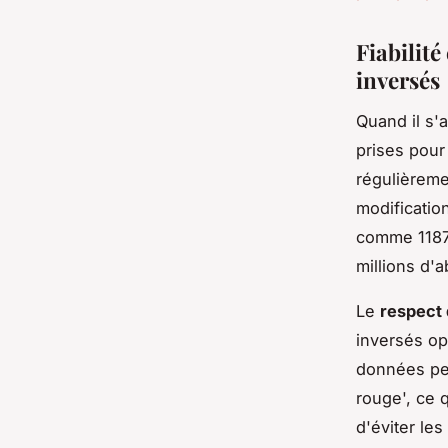
Fiabilité
inversés
Quand il s'a
prises pour
régulièreme
modificatio
comme 11871
millions d'
Le
respect 
inversés opè
données pers
rouge', ce 
d'éviter les