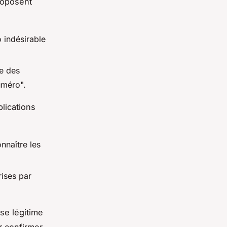
roposent
o indésirable
ue des
uméro".
lications
naître les
rises par
ise légitime