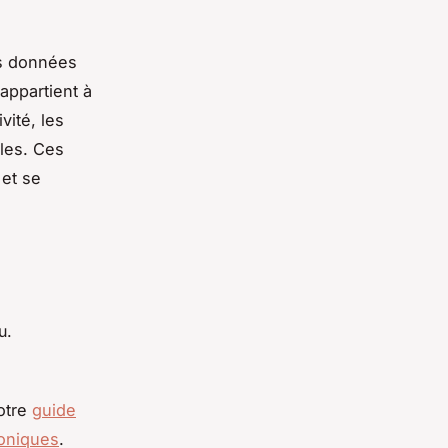
es données
appartient à
vité, les
les. Ces
 et se
u.
notre
guide
honiques
.