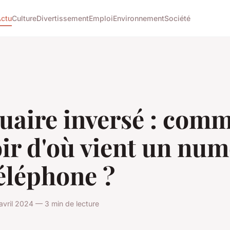
ctu
Culture
Divertissement
Emploi
Environnement
Société
uaire inversé : com
ir d'où vient un nu
éléphone ?
vril 2024 — 3 min de lecture