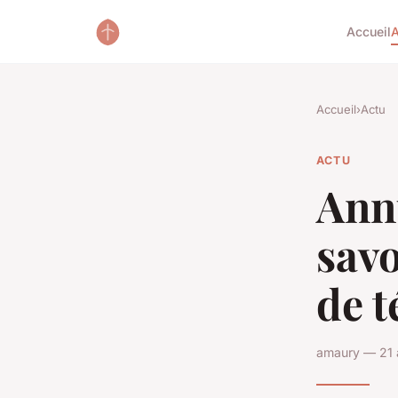
Accueil
A
Accueil
›
Actu
ACTU
Ann
savo
de t
amaury — 21 a