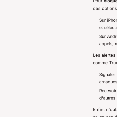
Pour
bloque
des options
Sur iPhon
et sélec
Sur Andr
appels, 
Les alertes
comme Truec
Signaler
arnaques 
Recevoir 
d'autres 
Enfin, n'oub