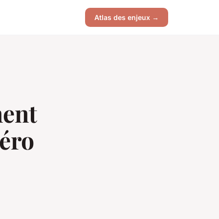
Atlas des enjeux →
ment
méro