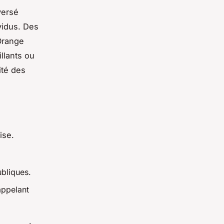
nversé
vidus. Des
 Orange
llants ou
ité des
ise.
bliques.
appelant