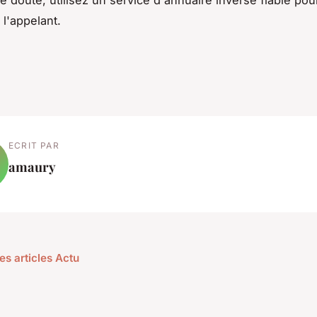
de doute, utilisez un service d'annuaire inversé fiable pou
e l'appelant.
ECRIT PAR
amaury
es articles Actu