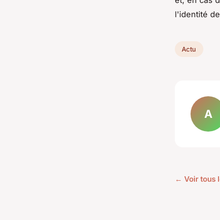
et, en cas 
l'identité d
Actu
A
← Voir tous l