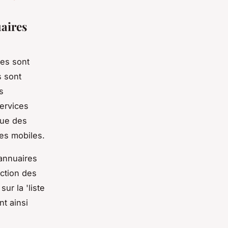
uaires
res sont
s sont
s
services
que des
nes mobiles.
annuaires
ection des
ur la 'liste
nt ainsi